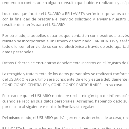
requerido o contestarle a alguna consulta que hubiere realizado; y así pu
Los datos que facilite el USUARIO a BELLAVISTA serán incorporados a u
con la finalidad de prestarle el servicio solicitado y enviarle nuest
resultar de interés para el USUARIO.
Por otro lado, a aquellos usuarios que contacten con nosotros a tra
remitan se incorporarán a un Fichero denominado CANDIDATOS y serán t
todo ello, con el envío de su correo electrónico a través de este aparta
datos personales.
Dichos Ficheros se encuentran debidamente inscritos en el Registro de 
La recogida y tratamiento de los datos personales se realizará conforme
del USUARIO, éste último será consciente de ello y estará debidamente 
CONDICIONES GENERALES y CONDICIONES PARTICULARES, en su caso.
En caso de que el USUARIO no desee recibir ningún tipo de información a
cuando se recojan sus datos personales. Asimismo, habiendo dado su co
por escrito al siguiente e-mail info@bellavistalegal.eu.
Del mismo modo, el USUARIO podrá ejercer sus derechos de acceso, rectif
BELLAVISTA ha puesto los medios técnicos y humanos que tiene a su alc