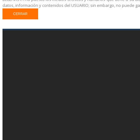
datos, información y contenidos del USUARIO; sin embargo, no puede ga
CERRAR