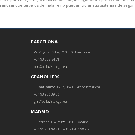
rantizar que terceros de mala fe no puedan violar sus sistemas de segur
BARCELONA
Via Augusta 2 bis, 3º, 08006 Barcelona
+34 93 363 54 71
bcn@bellavistalegal.eu
GRANOLLERS
C/ Sant Jaume, 16 1r, 08401 Granollers (Bcn)
+34 93 860 39 60
grn@bellavistalegal.eu
MADRID
C/ Serrano 114, 2º izq. 28006 Madrid.
+34 91 431 98 21 | +34 91 431 98 95