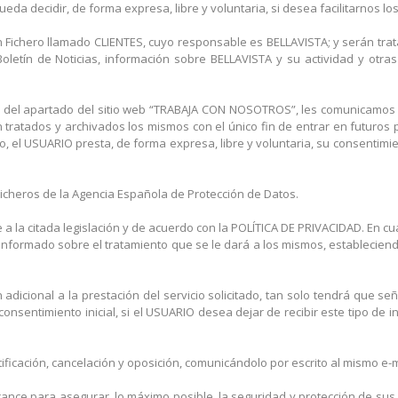
eda decidir, de forma expresa, libre y voluntaria, si desea facilitarnos lo
n Fichero llamado CLIENTES, cuyo responsable es BELLAVISTA; y serán tr
ro Boletín de Noticias, información sobre BELLAVISTA y su actividad y o
vés del apartado del sitio web “TRABAJA CON NOSOTROS”, les comunicamo
ratados y archivados los mismos con el único fin de entrar en futuros 
do, el USUARIO presta, de forma expresa, libre y voluntaria, su consentimi
Ficheros de la Agencia Española de Protección de Datos.
 a la citada legislación y de acuerdo con la POLÍTICA DE PRIVACIDAD. En 
informado sobre el tratamiento que se le dará a los mismos, establecien
dicional a la prestación del servicio solicitado, tan solo tendrá que señ
nsentimiento inicial, si el USUARIO desea dejar de recibir este tipo de
icación, cancelación y oposición, comunicándolo por escrito al mismo e-m
ance para asegurar, lo máximo posible, la seguridad y protección de sus