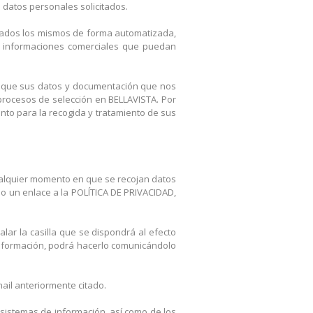
s datos personales solicitados.
atados los mismos de forma automatizada,
tras informaciones comerciales que puedan
s que sus datos y documentación que nos
procesos de selección en BELLAVISTA. Por
ento para la recogida y tratamiento de sus
cualquier momento en que se recojan datos
do un enlace a la POLÍTICA DE PRIVACIDAD,
alar la casilla que se dispondrá al efecto
 información, podrá hacerlo comunicándolo
ail anteriormente citado.
 sistemas de información, así como de los