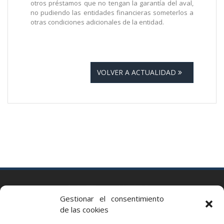
otros préstamos que no tengan la garantía del aval,
no pudiendo las entidades financieras someterlos a
otras condiciones adicionales de la entidad.
VOLVER A ACTUALIDAD
BARCELONA
Gestionar el consentimiento
Via Augusta 2 bis, 3º, 08006 Barcelona
de las cookies
+34 93 363 54 71