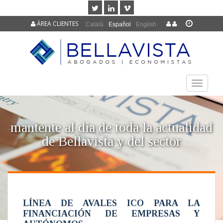
ÁREA CLIENTES
Català
Español
English
TOGGLE
NAVIGAT
mantente al día de toda la actualidad
de Bellavista y del sector
LÍNEA DE AVALES ICO PARA LA
FINANCIACIÓN DE EMPRESAS Y