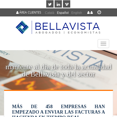
ÁREA CLIENTES
Català
Español
English
TOGGLE
NAVIGAT
mantente al día de toda la actualidad
de Bellavista y del sector
MÁS DE 458 EMPRESAS HAN
EMPEZADO A ENVIAR LAS FACTURAS A