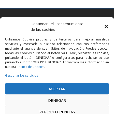
BARCELONA
Gestionar el consentimiento
Via Augusta 2 bis, 3º, 08006 Barcelona
de las cookies
+34 93 363 54 71
Utilizamos Cookies propias y de terceros para mejorar nuestros
bcn@bellavistalegal.eu
servicios y mostrarle publicidad relacionada con sus preferencias
GRANOLLERS
mediante el análisis de sus hábitos de navegación. Puedes aceptar
todas las Cookies pulsando el botón “ACEPTAR”, rechazar las cookies,
C/ Sant Jaume, 16 1r, 08401 Granollers (Bcn)
pulsando el botón “DENEGAR” o configurarlas para rechazar su uso
+34 93 860 39 60
pulsando el botón “VER PREFERENCIAS”. Encontrará más información en
nuestra
Política de Cookies
.
grn@bellavistalegal.eu
MADRID
Gestionar los servicios
C/ Serrano 114, 2º izq. 28006 Madrid.
ACEPTAR
+34 91 431 98 21 | +34 91 431 98 95
mad@bellavistalegal.eu
DENEGAR
VER PREFERENCIAS