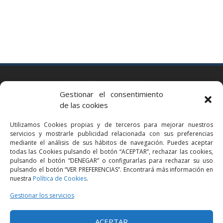
BARCELONA
Gestionar el consentimiento
Via Augusta 2 bis, 3º, 08006 Barcelona
de las cookies
+34 93 363 54 71
Utilizamos Cookies propias y de terceros para mejorar nuestros
bcn@bellavistalegal.eu
servicios y mostrarle publicidad relacionada con sus preferencias
GRANOLLERS
mediante el análisis de sus hábitos de navegación. Puedes aceptar
todas las Cookies pulsando el botón “ACEPTAR”, rechazar las cookies,
C/ Sant Jaume, 16 1r, 08401 Granollers (Bcn)
pulsando el botón “DENEGAR” o configurarlas para rechazar su uso
+34 93 860 39 60
pulsando el botón “VER PREFERENCIAS”. Encontrará más información en
nuestra
Política de Cookies
.
grn@bellavistalegal.eu
MADRID
Gestionar los servicios
C/ Serrano 114, 2º izq. 28006 Madrid.
ACEPTAR
+34 91 431 98 21 | +34 91 431 98 95