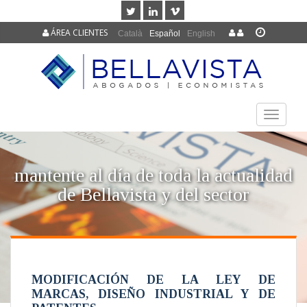
ÁREA CLIENTES
Català
Español
English
TOGGLE
NAVIGAT
mantente al día de toda la actualidad
de Bellavista y del sector
MODIFICACIÓN DE LA LEY DE
MARCAS, DISEÑO INDUSTRIAL Y DE