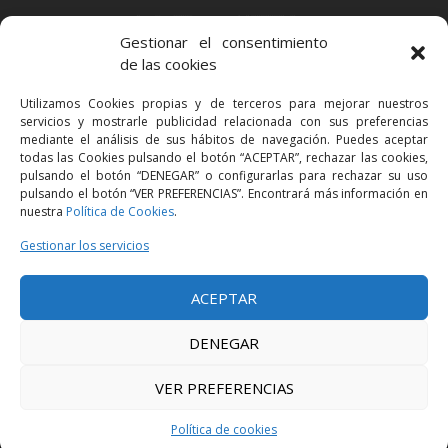
BARCELONA
Gestionar el consentimiento
Via Augusta 2 bis, 3º, 08006 Barcelona
de las cookies
+34 93 363 54 71
Utilizamos Cookies propias y de terceros para mejorar nuestros
bcn@bellavistalegal.eu
servicios y mostrarle publicidad relacionada con sus preferencias
GRANOLLERS
mediante el análisis de sus hábitos de navegación. Puedes aceptar
todas las Cookies pulsando el botón “ACEPTAR”, rechazar las cookies,
C/ Sant Jaume, 16 1r, 08401 Granollers (Bcn)
pulsando el botón “DENEGAR” o configurarlas para rechazar su uso
+34 93 860 39 60
pulsando el botón “VER PREFERENCIAS”. Encontrará más información en
nuestra
Política de Cookies
.
grn@bellavistalegal.eu
MADRID
Gestionar los servicios
C/ Serrano 114, 2º izq. 28006 Madrid.
ACEPTAR
+34 91 431 98 21 | +34 91 431 98 95
mad@bellavistalegal.eu
DENEGAR
VER PREFERENCIAS
© 2016 Bellavista Legal - Todos los derechos reservados -
Aviso legal
-
Política de privacidad
-
Política de cookies
Política de cookies
Diseño:
Produccions Planetàries