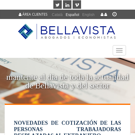
ÁREA CLIENTES
Català
Español
English
TOGGLE
NAVIGAT
mantente al día de toda la actualidad
de Bellavista y del sector
NOVEDADES DE COTIZACIÓN DE LAS
PERSONAS TRABAJADORAS