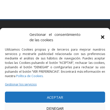
BARCELONA
Gestionar el consentimiento
Via Augusta 2 bis, 3º, 08006 Barcelona
de las cookies
+34 93 363 54 71
Utilizamos Cookies propias y de terceros para mejorar nuestros
bcn@bellavistalegal.eu
servicios y mostrarle publicidad relacionada con sus preferencias
GRANOLLERS
mediante el análisis de sus hábitos de navegación. Puedes aceptar
todas las Cookies pulsando el botón “ACEPTAR”, rechazar las cookies,
C/ Sant Jaume, 16 1r, 08401 Granollers (Bcn)
pulsando el botón “DENEGAR” o configurarlas para rechazar su uso
+34 93 860 39 60
pulsando el botón “VER PREFERENCIAS”. Encontrará más información en
nuestra
Política de Cookies
.
grn@bellavistalegal.eu
MADRID
Gestionar los servicios
C/ Serrano 114, 2º izq. 28006 Madrid.
ACEPTAR
+34 91 431 98 21 | +34 91 431 98 95
mad@bellavistalegal.eu
DENEGAR