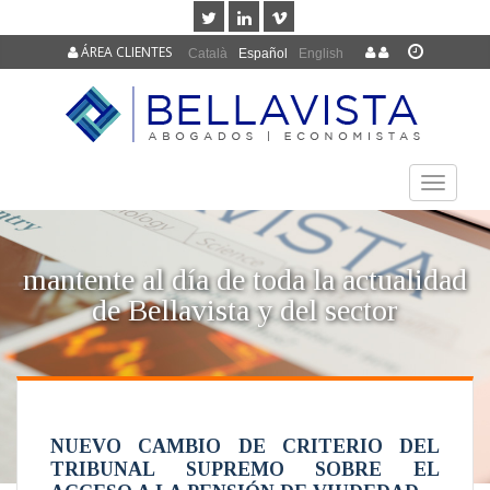
ÁREA CLIENTES
Català
Español
English
TOGGLE
NAVIGAT
mantente al día de toda la actualidad
de Bellavista y del sector
NUEVO CAMBIO DE CRITERIO DEL
TRIBUNAL SUPREMO SOBRE EL