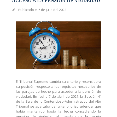
ACCESO A LA PENSIÓN DE VIUDEDAD
Publicado el
6 de julio del 2022
El Tribunal Supremo cambia su criterio y reconsidera
su posición respecto a los requisitos necesarios de
las parejas de hecho para acceder a la pensión de
viudedad. En fecha 7 de abril de 2021, la Sección 4ª
de la Sala de lo Contencioso-Administrativo del Alto
Tribunal se apartaba del criterio jurisprudencial que
había mantenido hasta la fecha concediendo la
pensión de viudedad al miembro de la pareja