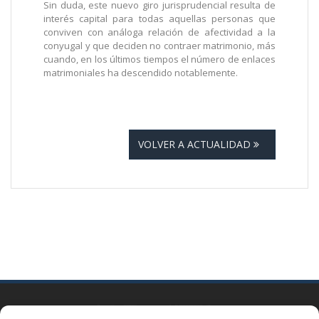
Sin duda, este nuevo giro jurisprudencial resulta de
interés capital para todas aquellas personas que
conviven con análoga relación de afectividad a la
conyugal y que deciden no contraer matrimonio, más
cuando, en los últimos tiempos el número de enlaces
matrimoniales ha descendido notablemente.
VOLVER A ACTUALIDAD
BARCELONA