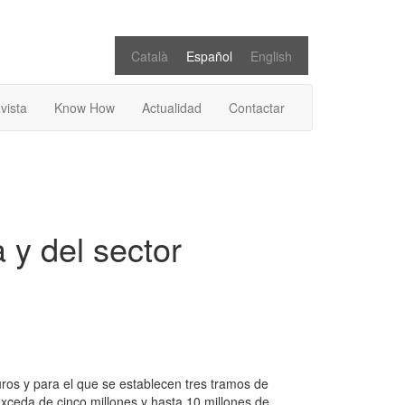
Català
Español
English
vista
Know How
Actualidad
Contactar
 y del sector
ros y para el que se establecen tres tramos de
 exceda de cinco millones y hasta 10 millones de