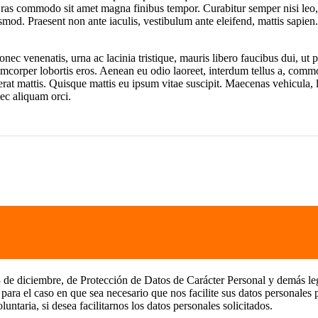
Cras commodo sit amet magna finibus tempor. Curabitur semper nisi leo, 
ismod. Praesent non ante iaculis, vestibulum ante eleifend, mattis sapien.
nec venenatis, urna ac lacinia tristique, mauris libero faucibus dui, ut 
lamcorper lobortis eros. Aenean eu odio laoreet, interdum tellus a, commod
rat mattis. Quisque mattis eu ipsum vitae suscipit. Maecenas vehicula, leo
nec aliquam orci.
e diciembre, de Protección de Datos de Carácter Personal y demás legis
en que sea necesario que nos facilite sus datos personales para pr
untaria, si desea facilitarnos los datos personales solicitados.