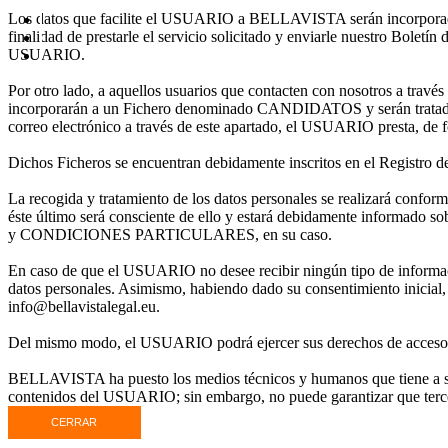
Los datos que facilite el USUARIO a BELLAVISTA serán incorporad
finalidad de prestarle el servicio solicitado y enviarle nuestro Bole
USUARIO.
Por otro lado, a aquellos usuarios que contacten con nosotros a t
incorporarán a un Fichero denominado CANDIDATOS y serán tratados 
correo electrónico a través de este apartado, el USUARIO presta, de fo
Dichos Ficheros se encuentran debidamente inscritos en el Registro d
La recogida y tratamiento de los datos personales se realizará co
éste último será consciente de ello y estará debidamente inform
y CONDICIONES PARTICULARES, en su caso.
En caso de que el USUARIO no desee recibir ningún tipo de información 
datos personales. Asimismo, habiendo dado su consentimiento inicial,
info@bellavistalegal.eu.
Del mismo modo, el USUARIO podrá ejercer sus derechos de acceso, re
BELLAVISTA ha puesto los medios técnicos y humanos que tiene a su a
contenidos del USUARIO; sin embargo, no puede garantizar que tercer
CERRAR