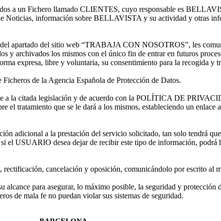
os a un Fichero llamado CLIENTES, cuyo responsable es BELLAVISTA;
tín de Noticias, información sobre BELLAVISTA y su actividad y otras inf
ravés del apartado del sitio web “TRABAJA CON NOSOTROS”, les comun
y archivados los mismos con el único fin de entrar en futuros proces
rma expresa, libre y voluntaria, su consentimiento para la recogida y t
e Ficheros de la Agencia Española de Protección de Datos.
nforme a la citada legislación y de acuerdo con la POLÍTICA DE PRIV
ado sobre el tratamiento que se le dará a los mismos, establecie
adicional a la prestación del servicio solicitado, tan solo tendrá que 
 si el USUARIO desea dejar de recibir este tipo de información, podrá h
ctificación, cancelación y oposición, comunicándolo por escrito al m
lcance para asegurar, lo máximo posible, la seguridad y protección de
os de mala fe no puedan violar sus sistemas de seguridad.
BARCELONA