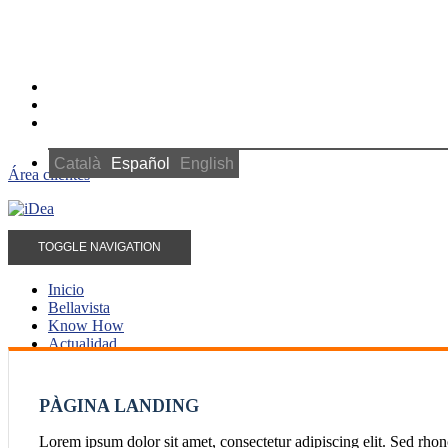
Català
Español
English
Área clientes
TOGGLE NAVIGATION
Inicio
Bellavista
Know How
Actualidad
Contactar
PÀGINA LANDING
Lorem ipsum dolor sit amet, consectetur adipiscing elit. Sed rh