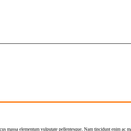
frase destacada de la landing
oncus massa elementum vulputate pellentesque. Nam tincidunt enim ac ma