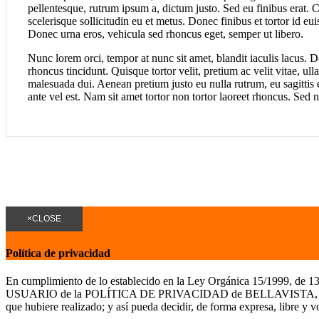
pellentesque, rutrum ipsum a, dictum justo. Sed eu finibus erat. 
scelerisque sollicitudin eu et metus. Donec finibus et tortor id eu
Donec urna eros, vehicula sed rhoncus eget, semper ut libero.
Nunc lorem orci, tempor at nunc sit amet, blandit iaculis lacus. Do
rhoncus tincidunt. Quisque tortor velit, pretium ac velit vitae, ul
malesuada dui. Aenean pretium justo eu nulla rutrum, eu sagittis e
ante vel est. Nam sit amet tortor non tortor laoreet rhoncus. Sed 
×
CLOSE
Política de privacidad
En cumplimiento de lo establecido en la Ley Orgánica 15/1999, de 13 d
USUARIO de la POLÍTICA DE PRIVACIDAD de BELLAVISTA, para el caso 
que hubiere realizado; y así pueda decidir, de forma expresa, libre y vol