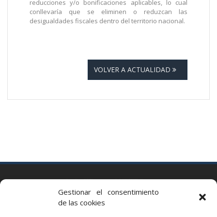
reducciones y/o bonificaciones aplicables, lo cual
conllevaría que se eliminen o reduzcan las
desigualdades fiscales dentro del territorio nacional.
VOLVER A ACTUALIDAD
BARCELONA
Gestionar el consentimiento
Via Augusta 2 bis, 3º, 08006 Barcelona
de las cookies
+34 93 363 54 71