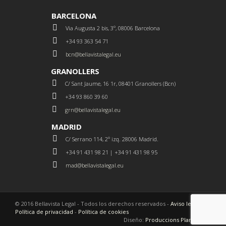
BARCELONA
Via Augusta 2 bis, 3º, 08006 Barcelona
+34 93 363 54 71
bcn@bellavistalegal.eu
GRANOLLERS
C/ Sant Jaume, 16 1r, 08401 Granollers (Bcn)
+34 93 860 39 60
grn@bellavistalegal.eu
MADRID
C/ Serrano 114, 2º izq. 28006 Madrid.
+34 91 431 98 21 | +34 91 431 98 95
mad@bellavistalegal.eu
© 2016 Bellavista Legal - Todos los derechos reservados -
Aviso legal
-
Política de privacidad
-
Política de cookies
Diseño:
Produccions Planetàries