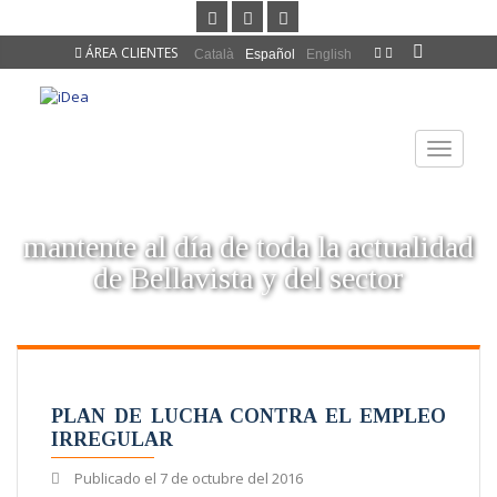
ÁREA CLIENTES
Català
Español
English
TOGGLE
NAVIGAT
mantente al día de toda la actualidad
de Bellavista y del sector
PLAN DE LUCHA CONTRA EL EMPLEO
IRREGULAR
Publicado el
7 de octubre del 2016