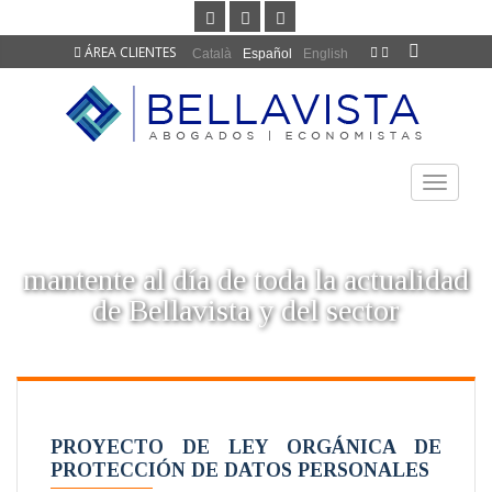
ÁREA CLIENTES
Català
Español
English
TOGGLE
NAVIGAT
mantente al día de toda la actualidad
de Bellavista y del sector
PROYECTO DE LEY ORGÁNICA DE
PROTECCIÓN DE DATOS PERSONALES