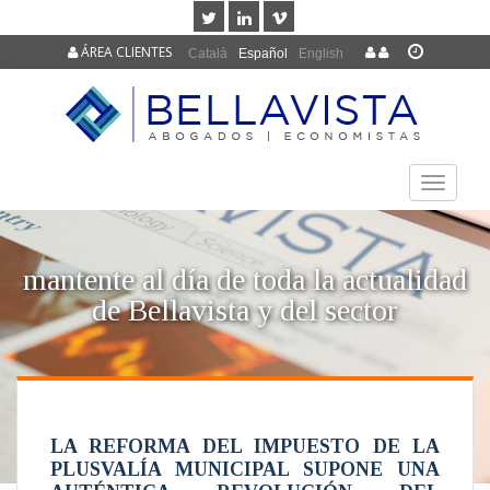
ÁREA CLIENTES
Català
Español
English
TOGGLE
NAVIGAT
mantente al día de toda la actualidad
de Bellavista y del sector
LA REFORMA DEL IMPUESTO DE LA
PLUSVALÍA MUNICIPAL SUPONE UNA