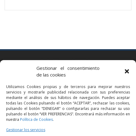
BARCELONA
Gestionar el consentimiento
Via Augusta 2 bis, 3º, 08006 Barcelona
de las cookies
+34 93 363 54 71
Utilizamos Cookies propias y de terceros para mejorar nuestros
bcn@bellavistalegal.eu
servicios y mostrarle publicidad relacionada con sus preferencias
GRANOLLERS
mediante el análisis de sus hábitos de navegación. Puedes aceptar
todas las Cookies pulsando el botón “ACEPTAR”, rechazar las cookies,
C/ Sant Jaume, 16 1r, 08401 Granollers (Bcn)
pulsando el botón “DENEGAR” o configurarlas para rechazar su uso
+34 93 860 39 60
pulsando el botón “VER PREFERENCIAS”. Encontrará más información en
nuestra
Política de Cookies
.
grn@bellavistalegal.eu
MADRID
Gestionar los servicios