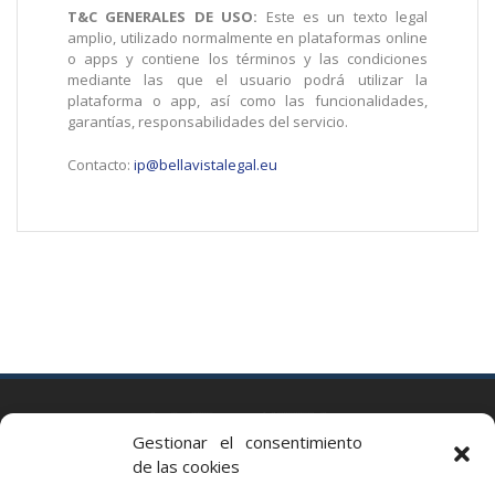
T&C GENERALES DE USO:
Este es un texto legal
amplio, utilizado normalmente en plataformas online
o apps y contiene los términos y las condiciones
mediante las que el usuario podrá utilizar la
plataforma o app, así como las funcionalidades,
garantías, responsabilidades del servicio.
Contacto:
ip@bellavistalegal.
eu
BARCELONA
Gestionar el consentimiento
Via Augusta 2 bis, 3º, 08006 Barcelona
de las cookies
+34 93 363 54 71