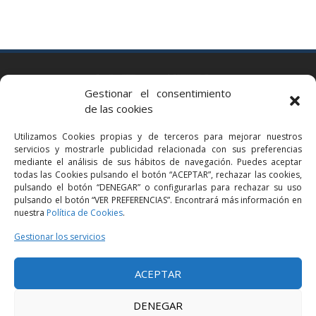
BARCELONA
Gestionar el consentimiento
Via Augusta 2 bis, 3º, 08006 Barcelona
de las cookies
+34 93 363 54 71
Utilizamos Cookies propias y de terceros para mejorar nuestros
bcn@bellavistalegal.eu
servicios y mostrarle publicidad relacionada con sus preferencias
GRANOLLERS
mediante el análisis de sus hábitos de navegación. Puedes aceptar
todas las Cookies pulsando el botón “ACEPTAR”, rechazar las cookies,
C/ Sant Jaume, 16 1r, 08401 Granollers (Bcn)
pulsando el botón “DENEGAR” o configurarlas para rechazar su uso
+34 93 860 39 60
pulsando el botón “VER PREFERENCIAS”. Encontrará más información en
nuestra
Política de Cookies
.
grn@bellavistalegal.eu
MADRID
Gestionar los servicios
C/ Serrano 114, 2º izq. 28006 Madrid.
ACEPTAR
+34 91 431 98 21 | +34 91 431 98 95
mad@bellavistalegal.eu
DENEGAR