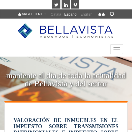
ÁREA CLIENTES
Català
Español
English
TOGGLE
NAVIGAT
mantente al día de toda la actualidad
de Bellavista y del sector
VALORACIÓN DE INMUEBLES EN EL
IMPUESTO SOBRE TRANSMISIONES