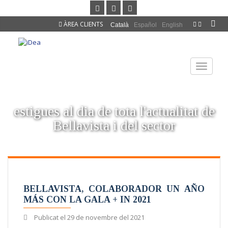
ÀREA CLIENTS
Català
Español
English
TOGGLE
NAVIGAT
estigues al dia de tota l'actualitat de
Bellavista i del sector
BELLAVISTA, COLABORADOR UN AÑO
MÁS CON LA GALA + IN 2021
Publicat el
29 de novembre del 2021