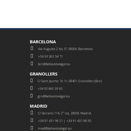
BARCELONA
Via Augusta 2 bis, 3º, 08006 Barcelona
+34 93 363 54 71
bcn@bellavistalegal.eu
GRANOLLERS
C/ Sant Jaume, 16 1r, 08401 Granollers (Bcn)
+34 93 860 39 60
grn@bellavistalegal.eu
MADRID
C/ Serrano 114, 2º izq. 28006 Madrid.
+34 91 431 98 21 | +34 91 431 98 95
mad@bellavistalegal.eu