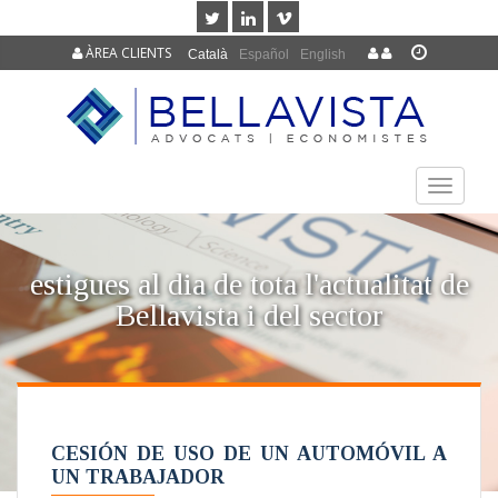
ÀREA CLIENTS
Català
Español
English
TOGGLE
NAVIGAT
estigues al dia de tota l'actualitat de
Bellavista i del sector
CESIÓN DE USO DE UN AUTOMÓVIL A
UN TRABAJADOR