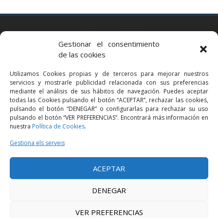
BARCELONA
Gestionar el consentimiento
Via Augusta 2 bis, 3º, 08006 Barcelona
de las cookies
+34 93 363 54 71
Utilizamos Cookies propias y de terceros para mejorar nuestros
bcn@bellavistalegal.eu
servicios y mostrarle publicidad relacionada con sus preferencias
GRANOLLERS
mediante el análisis de sus hábitos de navegación. Puedes aceptar
todas las Cookies pulsando el botón “ACEPTAR”, rechazar las cookies,
C/ Sant Jaume, 16 1r, 08401 Granollers (Bcn)
pulsando el botón “DENEGAR” o configurarlas para rechazar su uso
+34 93 860 39 60
pulsando el botón “VER PREFERENCIAS”. Encontrará más información en
nuestra
Política de Cookies
.
grn@bellavistalegal.eu
MADRID
Gestiona els serveis
C/ Serrano 114, 2º izq. 28006 Madrid.
ACEPTAR
+34 91 431 98 21 | +34 91 431 98 95
mad@bellavistalegal.eu
DENEGAR
VER PREFERENCIAS
© 2016 Bellavista Legal - Tots els drets reservats -
Avís legal
-
Política de