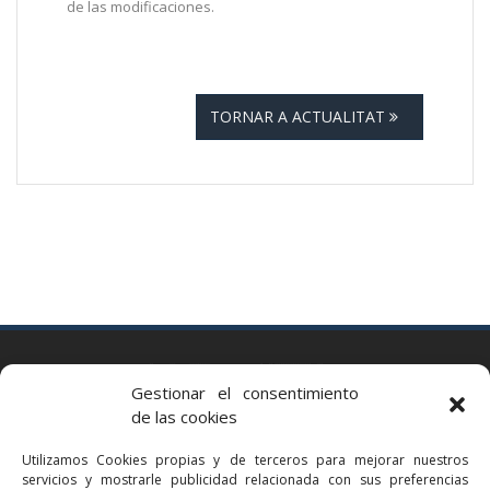
de las modificaciones.
TORNAR A ACTUALITAT
BARCELONA
Gestionar el consentimiento
Via Augusta 2 bis, 3º, 08006 Barcelona
de las cookies
+34 93 363 54 71
Utilizamos Cookies propias y de terceros para mejorar nuestros
bcn@bellavistalegal.eu
servicios y mostrarle publicidad relacionada con sus preferencias