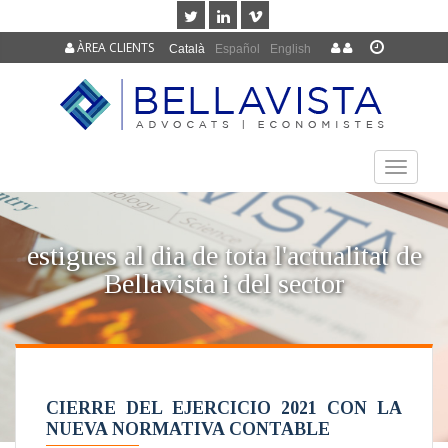
ÀREA CLIENTS
Català
Español
English
TOGGLE
NAVIGAT
estigues al dia de tota l'actualitat de
Bellavista i del sector
CIERRE DEL EJERCICIO 2021 CON LA
NUEVA NORMATIVA CONTABLE