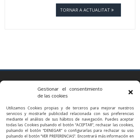
TORNAR A ACTUALITAT
BARCELONA
Gestionar el consentimiento
Via Augusta 2 bis, 3º, 08006 Barcelona
de las cookies
+34 93 363 54 71
Utilizamos Cookies propias y de terceros para mejorar nuestros
bcn@bellavistalegal.eu
servicios y mostrarle publicidad relacionada con sus preferencias
GRANOLLERS
mediante el análisis de sus hábitos de navegación. Puedes aceptar
todas las Cookies pulsando el botón “ACEPTAR”, rechazar las cookies,
C/ Sant Jaume, 16 1r, 08401 Granollers (Bcn)
pulsando el botón “DENEGAR” o configurarlas para rechazar su uso
+34 93 860 39 60
pulsando el botón “VER PREFERENCIAS”. Encontrará más información en