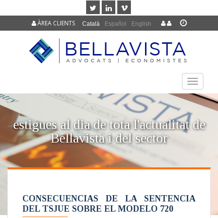
ÀREA CLIENTS
Català
Español
English
TOGGLE
NAVIGAT
estigues al dia de tota l'actualitat de
Bellavista i del sector
CONSECUENCIAS DE LA SENTENCIA
DEL TSJUE SOBRE EL MODELO 720