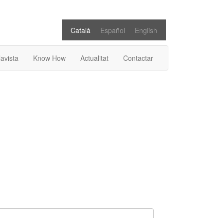
Català
Español
English
lavista
Know How
Actualitat
Contactar