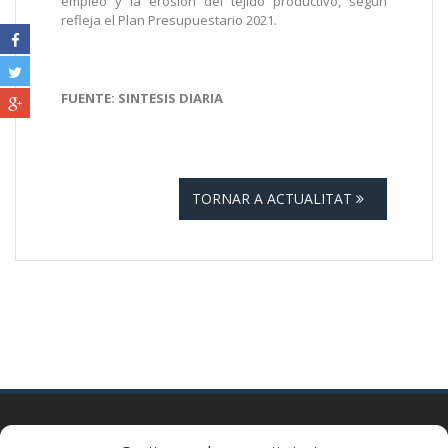
empleo y la erosión del tejido productivo, según
refleja el Plan Presupuestario 2021.
FUENTE: SINTESIS DIARIA
TORNAR A ACTUALITAT
BARCELONA