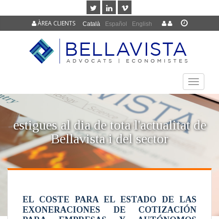
ÀREA CLIENTS
Català
Español
English
TOGGLE
NAVIGAT
estigues al dia de tota l'actualitat de
Bellavista i del sector
EL COSTE PARA EL ESTADO DE LAS
EXONERACIONES DE COTIZACIÓN