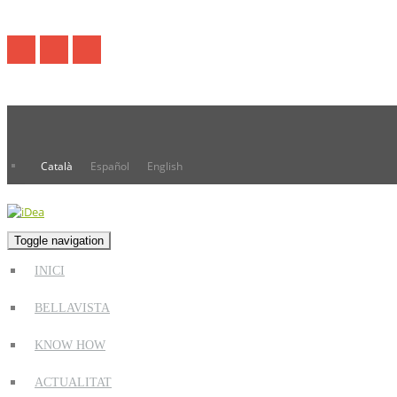
Català
Español
English
Toggle navigation
INICI
BELLAVISTA
KNOW HOW
ACTUALITAT