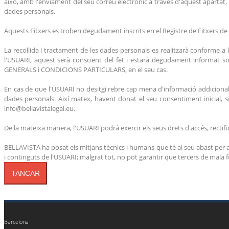
això, amb l'enviament del seu correu electrònic a través d'aquest apartat, l
dades personals.
Aquests Fitxers es troben degudament inscrits en el Registre de Fitxers de
La recollida i tractament de les dades personals es realitzarà conforme 
l'USUARI, aquest serà conscient del fet i estarà degudament informat s
GENERALS i CONDICIONS PARTICULARS, en el seu cas.
En cas de que l'USUARI no desitgi rebre cap mena d'informació addicional a 
dades personals. Així matex, havent donat el seu consentiment inicial, s
info@bellavistalegal.eu.
De la mateixa manera, l'USUARI podrá exercir els seus drets d'accés, rectifi
BELLAVISTA ha posat els mitjans tècnics i humans que té al seu abast per a
i continguts de l'USUARI; malgrat tot, no pot garantir que tercers de mala 
TANCAR
Barcelona