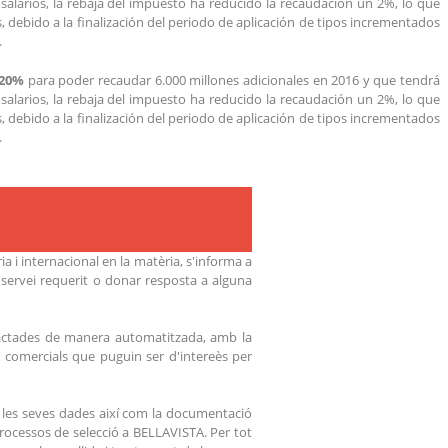
salarios, la rebaja del impuesto ha reducido la recaudación un 2%, lo que
 debido a la finalización del periodo de aplicación de tipos incrementados
.
 20%
para poder recaudar 6.000 millones adicionales en 2016 y que tendrá
salarios, la rebaja del impuesto ha reducido la recaudación un 2%, lo que
 debido a la finalización del periodo de aplicación de tipos incrementados
.
a i internacional en la matèria, s'informa a
 servei requerit o donar resposta a alguna
tractades de manera automatitzada, amb la
ions comercials que puguin ser d'intereès per
 les seves dades així com la documentació
rocessos de selecció a BELLAVISTA. Per tot