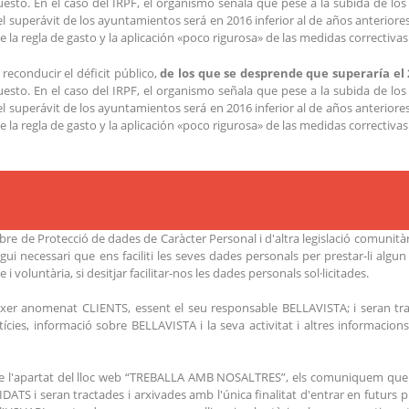
sto. En el caso del IRPF, el organismo señala que pese a la subida de los 
 superávit de los ayuntamientos será en 2016 inferior al de años anteriores,
 la regla de gasto y la aplicación «poco rigurosa» de las medidas correctivas
econducir el déficit público,
de los que se desprende que superaría el
sto. En el caso del IRPF, el organismo señala que pese a la subida de los 
 superávit de los ayuntamientos será en 2016 inferior al de años anteriores,
 la regla de gasto y la aplicación «poco rigurosa» de las medidas correctivas
e de Protecció de dades de Caràcter Personal i d'altra legislació comunitàri
i necessari que ens faciliti les seves dades personals per prestar-li algun
i voluntària, si desitjar facilitar-nos les dades personals sol·licitades.
fitxer anomenat CLIENTS, essent el seu responsable BELLAVISTA; i seran 
de Notícies, informació sobre BELLAVISTA i la seva activitat i altres informac
s de l'apartat del lloc web “TREBALLA AMB NOSALTRES”, els comuniquem que
TS i seran tractades i arxivades amb l'única finalitat d'entrar en futurs p