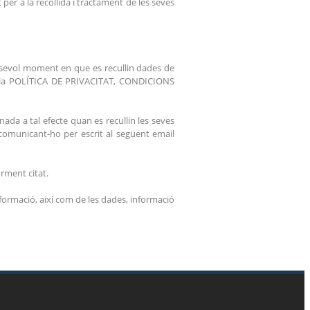
per a la recollida i tractament de les seves
alsevol moment en que es recullin dades de
ç a la POLÍTICA DE PRIVACITAT, CONDICIONS
nada a tal efecte quan es recullin les seves
 comunicant-ho per escrit al següent email
orment citat.
formació, així com de les dades, informació