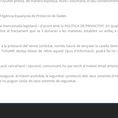
'USUARI presta, de manera expressa, lliure i voluntària, el seu consentiment 
 l'Agència Espanyola de Protecció de Dades.
a la mencionada legislació i d'acord amb la POLÍTICA DE PRIVACITAT. En qu
obre el tractament que se li donaran a les mateixes, establint un enlla
la prestació del servei sol·licitat, només haurà de senyalar la casella desti
i l'USUARI desitja deixar de rebre aquest tipus d'informació, podrá fer-ho
cació cancel·lació i oposició, comunicant-ho per escrit al mateix email anteri
ssegurar, el màxim podsible, la seguretat i protecció dels seus sistemes d'in
fe no puguin violar els seus sistemes de seguretat.