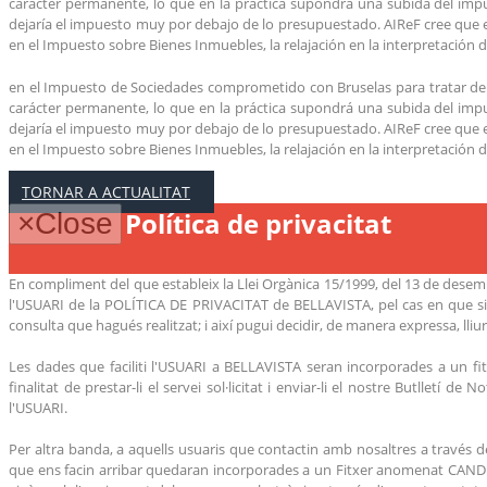
carácter permanente, lo que en la práctica supondrá una subida del impue
dejaría el impuesto muy por debajo de lo presupuestado. AIReF cree que el
en el Impuesto sobre Bienes Inmuebles, la relajación en la interpretación de
en el Impuesto de Sociedades comprometido con Bruselas para tratar de r
carácter permanente, lo que en la práctica supondrá una subida del impue
dejaría el impuesto muy por debajo de lo presupuestado. AIReF cree que el
en el Impuesto sobre Bienes Inmuebles, la relajación en la interpretación de
TORNAR A ACTUALITAT
Política de privacitat
×
Close
En compliment del que estableix la Llei Orgànica 15/1999, del 13 de desembr
l'USUARI de la POLÍTICA DE PRIVACITAT de BELLAVISTA, pel cas en que sigu
consulta que hagués realitzat; i així pugui decidir, de manera expressa, lliure 
Les dades que faciliti l'USUARI a BELLAVISTA seran incorporades a un 
finalitat de prestar-li el servei sol·licitat i enviar-li el nostre Butlletí 
l'USUARI.
Per altra banda, a aquells usuaris que contactin amb nosaltres a travé
que ens facin arribar quedaran incorporades a un Fitxer anomenat CANDIDA