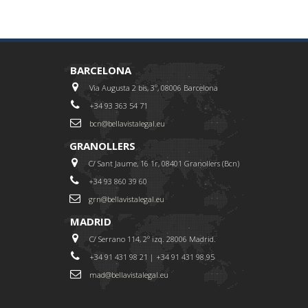
BARCELONA
Via Augusta 2 bis, 3º, 08006 Barcelona
+34 93 363 54 71
bcn@bellavistalegal.eu
GRANOLLERS
C/ Sant Jaume, 16 1r, 08401 Granollers (Bcn)
+34 93 860 39 60
grn@bellavistalegal.eu
MADRID
C/ Serrano 114, 2º izq. 28006 Madrid.
+34 91 431 98 21 | +34 91 431 98 95
mad@bellavistalegal.eu