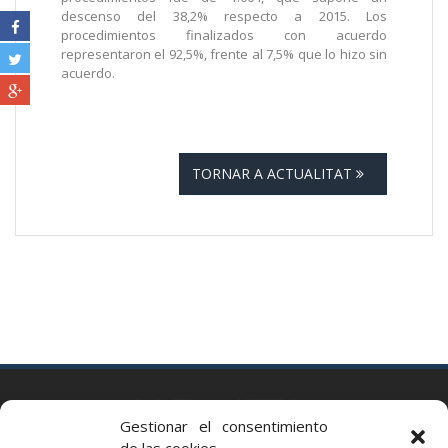
descenso del 38,2% respecto a 2015. Los
procedimientos finalizados con acuerdo
representaron el 92,5%, frente al 7,5% que lo hizo sin
acuerdo.
TORNAR A ACTUALITAT
BARCELONA
Gestionar el consentimiento
Via Augusta 2 bis, 3º, 08006 Barcelona