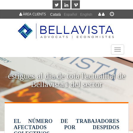
ÀREA CLIENTS
Català
Español
English
TOGGLE
NAVIGAT
estigues al dia de tota l'actualitat de
Bellavista i del sector
EL NÚMERO DE TRABAJADORES
AFECTADOS POR DESPIDOS