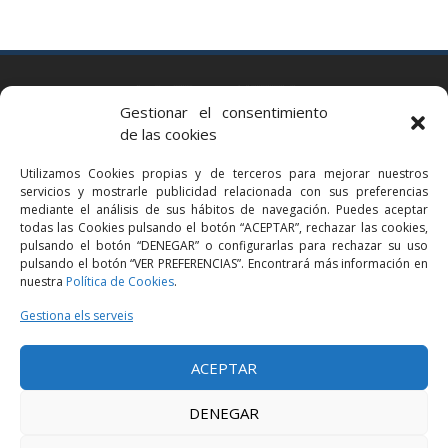
BARCELONA
Gestionar el consentimiento
Via Augusta 2 bis, 3º, 08006 Barcelona
de las cookies
+34 93 363 54 71
Utilizamos Cookies propias y de terceros para mejorar nuestros
bcn@bellavistalegal.eu
servicios y mostrarle publicidad relacionada con sus preferencias
GRANOLLERS
mediante el análisis de sus hábitos de navegación. Puedes aceptar
todas las Cookies pulsando el botón “ACEPTAR”, rechazar las cookies,
C/ Sant Jaume, 16 1r, 08401 Granollers (Bcn)
pulsando el botón “DENEGAR” o configurarlas para rechazar su uso
+34 93 860 39 60
pulsando el botón “VER PREFERENCIAS”. Encontrará más información en
nuestra
Política de Cookies
.
grn@bellavistalegal.eu
MADRID
Gestiona els serveis
C/ Serrano 114, 2º izq. 28006 Madrid.
ACEPTAR
+34 91 431 98 21 | +34 91 431 98 95
mad@bellavistalegal.eu
DENEGAR