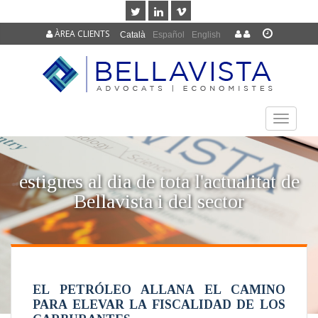
ÀREA CLIENTS
Català
Español
English
TOGGLE
NAVIGAT
estigues al dia de tota l'actualitat de
Bellavista i del sector
EL PETRÓLEO ALLANA EL CAMINO
PARA ELEVAR LA FISCALIDAD DE LOS