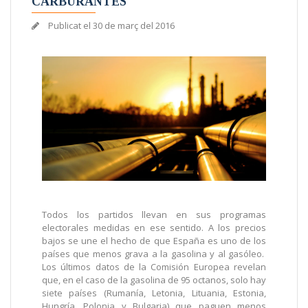
CARBURANTES
Publicat el
30 de març del 2016
Todos los partidos llevan en sus programas
electorales medidas en ese sentido. A los precios
bajos se une el hecho de que España es uno de los
países que menos grava a la gasolina y al gasóleo.
Los últimos datos de la Comisión Europea revelan
que, en el caso de la gasolina de 95 octanos, solo hay
siete países (Rumanía, Letonia, Lituania, Estonia,
Hungría, Polonia y Bulgaria) que paguen menos