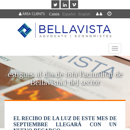
ÀREA CLIENTS
Català
Español
English
TOGGLE
NAVIGAT
estigues al dia de tota l'actualitat de
Bellavista i del sector
EL RECIBO DE LA LUZ DE ESTE MES DE
SEPTIEMBRE LLEGARÁ CON UN