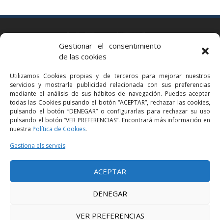
BARCELONA
Gestionar el consentimiento
Via Augusta 2 bis, 3º, 08006 Barcelona
de las cookies
+34 93 363 54 71
Utilizamos Cookies propias y de terceros para mejorar nuestros
bcn@bellavistalegal.eu
servicios y mostrarle publicidad relacionada con sus preferencias
GRANOLLERS
mediante el análisis de sus hábitos de navegación. Puedes aceptar
todas las Cookies pulsando el botón “ACEPTAR”, rechazar las cookies,
C/ Sant Jaume, 16 1r, 08401 Granollers (Bcn)
pulsando el botón “DENEGAR” o configurarlas para rechazar su uso
+34 93 860 39 60
pulsando el botón “VER PREFERENCIAS”. Encontrará más información en
nuestra
Política de Cookies
.
grn@bellavistalegal.eu
MADRID
Gestiona els serveis
C/ Serrano 114, 2º izq. 28006 Madrid.
ACEPTAR
+34 91 431 98 21 | +34 91 431 98 95
mad@bellavistalegal.eu
DENEGAR
VER PREFERENCIAS