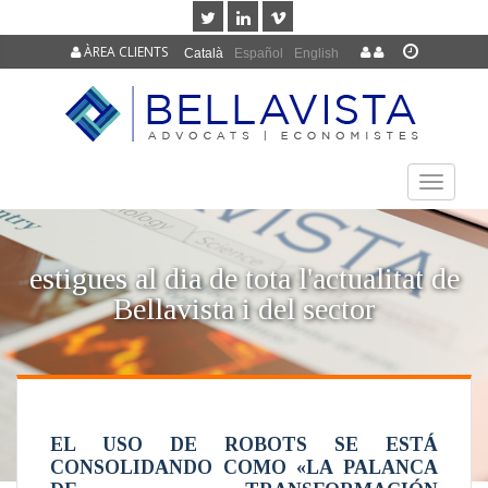
ÀREA CLIENTS
Català
Español
English
TOGGLE
NAVIGAT
estigues al dia de tota l'actualitat de
Bellavista i del sector
EL USO DE ROBOTS SE ESTÁ
CONSOLIDANDO COMO «LA PALANCA