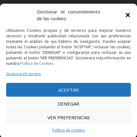
BARCELONA
Gestionar el consentimiento
Via Augusta 2 bis, 3º, 08006 Barcelona
de las cookies
+34 93 363 54 71
Utilizamos Cookies propias y de terceros para mejorar nuestros
bcn@bellavistalegal.eu
servicios y mostrarle publicidad relacionada con sus preferencias
GRANOLLERS
mediante el análisis de sus hábitos de navegación. Puedes aceptar
todas las Cookies pulsando el botón “ACEPTAR”, rechazar las cookies,
C/ Sant Jaume, 16 1r, 08401 Granollers (Bcn)
pulsando el botón “DENEGAR” o configurarlas para rechazar su uso
+34 93 860 39 60
pulsando el botón “VER PREFERENCIAS”. Encontrará más información en
nuestra
Política de Cookies
.
grn@bellavistalegal.eu
MADRID
Gestiona els serveis
C/ Serrano 114, 2º izq. 28006 Madrid.
ACEPTAR
+34 91 431 98 21 | +34 91 431 98 95
mad@bellavistalegal.eu
DENEGAR
VER PREFERENCIAS
© 2016 Bellavista Legal - Tots els drets reservats -
Avís legal
-
Política de
privacitat
-
Política de cookies
Política de cookies
Disseny:
Produccions Planetàries