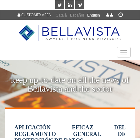
CUSTOMER AREA
Català
Español
English
TOGGLE
NAVIGAT
keep up-to-date on all the news of
Bellavista and the sector
APLICACIÓN EFICAZ DEL
REGLAMENTO GENERAL DE