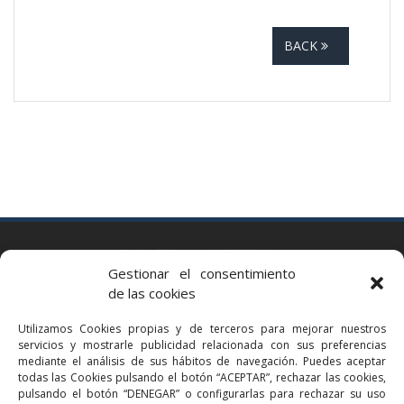
BACK
BARCELONA
Gestionar el consentimiento
Via Augusta 2 bis, 3º, 08006 Barcelona
de las cookies
+34 93 363 54 71
Utilizamos Cookies propias y de terceros para mejorar nuestros
bcn@bellavistalegal.eu
servicios y mostrarle publicidad relacionada con sus preferencias
GRANOLLERS
mediante el análisis de sus hábitos de navegación. Puedes aceptar
todas las Cookies pulsando el botón “ACEPTAR”, rechazar las cookies,
C/ Sant Jaume, 16 1r, 08401 Granollers (Bcn)
pulsando el botón “DENEGAR” o configurarlas para rechazar su uso