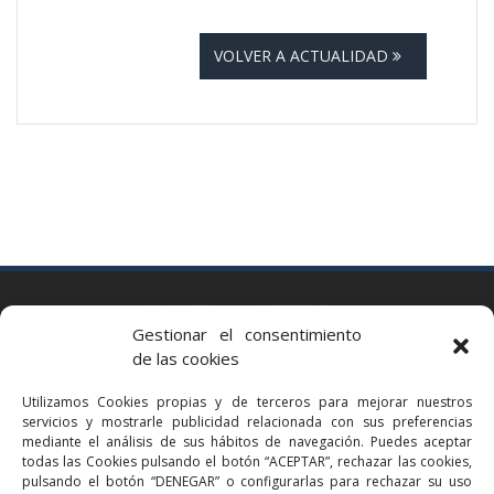
VOLVER A ACTUALIDAD
BARCELONA
Gestionar el consentimiento
Via Augusta 2 bis, 3º, 08006 Barcelona
de las cookies
+34 93 363 54 71
Utilizamos Cookies propias y de terceros para mejorar nuestros
bcn@bellavistalegal.eu
servicios y mostrarle publicidad relacionada con sus preferencias
GRANOLLERS
mediante el análisis de sus hábitos de navegación. Puedes aceptar
todas las Cookies pulsando el botón “ACEPTAR”, rechazar las cookies,
C/ Sant Jaume, 16 1r, 08401 Granollers (Bcn)
pulsando el botón “DENEGAR” o configurarlas para rechazar su uso