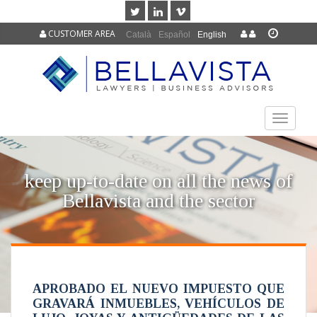
CUSTOMER AREA
Català
Español
English
TOGGLE
NAVIGAT
keep up-to-date on all the news of
Bellavista and the sector
APROBADO EL NUEVO IMPUESTO QUE
GRAVARÁ INMUEBLES, VEHÍCULOS DE