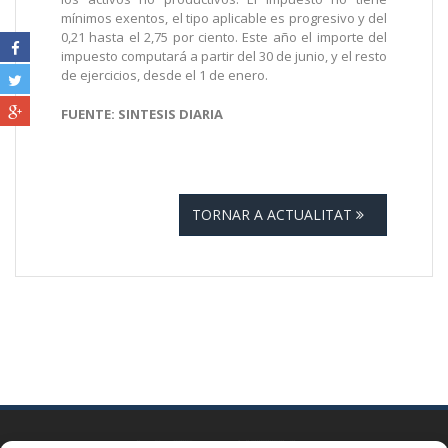
mínimos exentos, el tipo aplicable es progresivo y del
0,21 hasta el 2,75 por ciento. Este año el importe del
impuesto computará a partir del 30 de junio, y el resto
de ejercicios, desde el 1 de enero.
FUENTE: SINTESIS DIARIA
TORNAR A ACTUALITAT