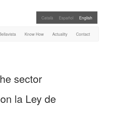
Català
Español
English
Bellavista
Know How
Actuality
Contact
the sector
on la Ley de