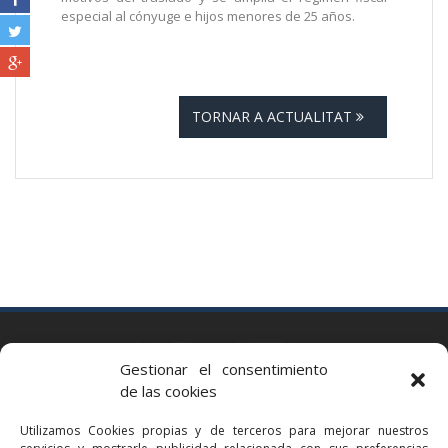
especial al cónyuge e hijos menores de 25 años.
TORNAR A ACTUALITAT
BARCELONA
Gestionar el consentimiento
Via Augusta 2 bis, 3º, 08006 Barcelona
de las cookies
+34 93 363 54 71
Utilizamos Cookies propias y de terceros para mejorar nuestros
bcn@bellavistalegal.eu