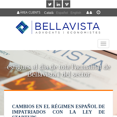
ÀREA CLIENTS
Català
Español
English
TOGGLE
NAVIGAT
estigues al dia de tota l'actualitat de
Bellavista i del sector
CAMBIOS EN EL RÉGIMEN ESPAÑOL DE
IMPATRIADOS CON LA LEY DE