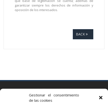
qué base de legitimación se cuenta; además de
garantizar siempre los derechos de información y
oposición de los interesados.
BACK
BARCELONA
Gestionar el consentimiento
Via Augusta 2 bis, 3º, 08006 Barcelona
de las cookies
+34 93 363 54 71