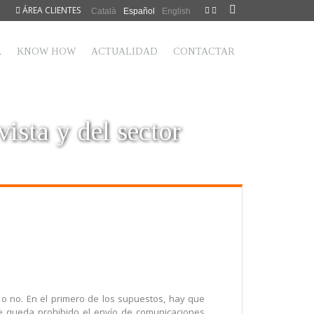
ÁREA CLIENTES
Català
Español
English
A
KNOW HOW
ACTUALIDAD
CONTACTAR
vista y del sector
o no. En el primero de los supuestos, hay que
que queda prohibido el envío de comunicaciones