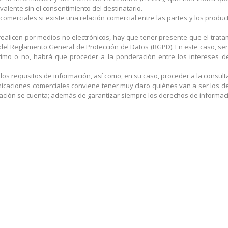
valente sin el consentimiento del destinatario.
merciales si existe una relación comercial entre las partes y los product
 realicen por medios no electrónicos, hay que tener presente que el tra
 del Reglamento General de Protección de Datos (RGPD). En este caso, ser
egítimo o no, habrá que proceder a la ponderación entre los intereses d
os requisitos de información, así como, en su caso, proceder a la consulta 
nicaciones comerciales conviene tener muy claro quiénes van a ser los des
mación se cuenta; además de garantizar siempre los derechos de informaci