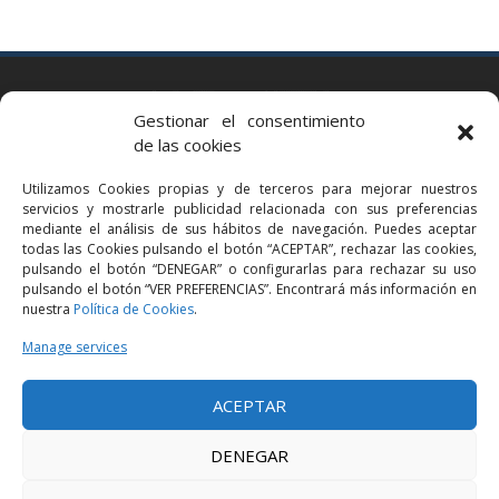
BARCELONA
Gestionar el consentimiento
Via Augusta 2 bis, 3º, 08006 Barcelona
de las cookies
+34 93 363 54 71
Utilizamos Cookies propias y de terceros para mejorar nuestros
bcn@bellavistalegal.eu
servicios y mostrarle publicidad relacionada con sus preferencias
GRANOLLERS
mediante el análisis de sus hábitos de navegación. Puedes aceptar
todas las Cookies pulsando el botón “ACEPTAR”, rechazar las cookies,
C/ Sant Jaume, 16 1r, 08401 Granollers (Bcn)
pulsando el botón “DENEGAR” o configurarlas para rechazar su uso
+34 93 860 39 60
pulsando el botón “VER PREFERENCIAS”. Encontrará más información en
nuestra
Política de Cookies
.
grn@bellavistalegal.eu
MADRID
Manage services
C/ Serrano 114, 2º izq. 28006 Madrid.
ACEPTAR
+34 91 431 98 21 | +34 91 431 98 95
mad@bellavistalegal.eu
DENEGAR