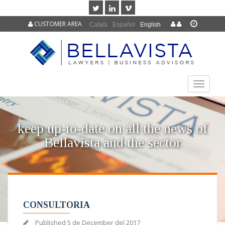
CUSTOMER AREA
Català
Español
English
TOGGLE
NAVIGAT
keep up-to-date on all the news of
Bellavista and the sector
CONSULTORIA
Published
5 de December del 2017