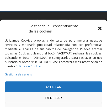
BARCELONA
Gestionar el consentimiento
Via Augusta 2 bis, 3º, 08006 Barcelona
de las cookies
+34 93 363 54 71
Utilizamos Cookies propias y de terceros para mejorar nuestros
bcn@bellavistalegal.eu
servicios y mostrarle publicidad relacionada con sus preferencias
GRANOLLERS
mediante el análisis de sus hábitos de navegación. Puedes aceptar
todas las Cookies pulsando el botón “ACEPTAR”, rechazar las cookies,
C/ Sant Jaume, 16 1r, 08401 Granollers (Bcn)
pulsando el botón “DENEGAR” o configurarlas para rechazar su uso
+34 93 860 39 60
pulsando el botón “VER PREFERENCIAS”. Encontrará más información en
nuestra
Política de Cookies
.
grn@bellavistalegal.eu
MADRID
Gestiona els serveis
C/ Serrano 114, 2º izq. 28006 Madrid.
ACEPTAR
+34 91 431 98 21 | +34 91 431 98 95
mad@bellavistalegal.eu
DENEGAR