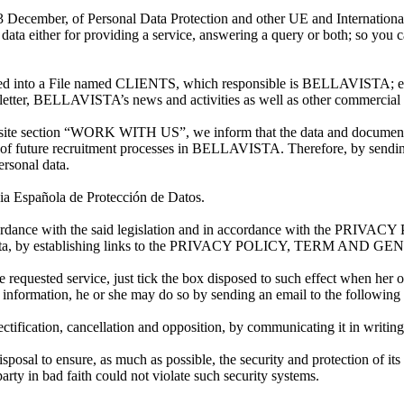
13 December, of Personal Data Protection and other UE and Internation
ither for providing a service, answering a query or both; so you can 
 into a File named CLIENTS, which responsible is BELLAVISTA; each
letter, BELLAVISTA’s news and activities as well as other commercial 
ite section “WORK WITH US”, we inform that the data and documentatio
f future recruitment processes in BELLAVISTA. Therefore, by sending
ersonal data.
ncia Española de Protección de Datos.
 accordance with the said legislation and in accordance with the PRIV
 or her data, by establishing links to the PRIVACY POLICY, TERM
 requested service, just tick the box disposed to such effect when her 
uch information, he or she may do so by sending an email to the followin
ctification, cancellation and opposition, by communicating it in writin
osal to ensure, as much as possible, the security and protection of its
y in bad faith could not violate such security systems.