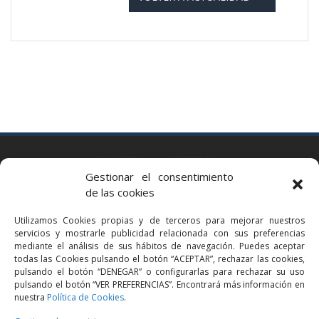
BARCELONA
Gestionar el consentimiento
Via Augusta 2 bis, 3º, 08006 Barcelona
de las cookies
+34 93 363 54 71
Utilizamos Cookies propias y de terceros para mejorar nuestros
bcn@bellavistalegal.eu
servicios y mostrarle publicidad relacionada con sus preferencias
GRANOLLERS
mediante el análisis de sus hábitos de navegación. Puedes aceptar
todas las Cookies pulsando el botón “ACEPTAR”, rechazar las cookies,
C/ Sant Jaume, 16 1r, 08401 Granollers (Bcn)
pulsando el botón “DENEGAR” o configurarlas para rechazar su uso
+34 93 860 39 60
pulsando el botón “VER PREFERENCIAS”. Encontrará más información en
nuestra
Política de Cookies
.
grn@bellavistalegal.eu