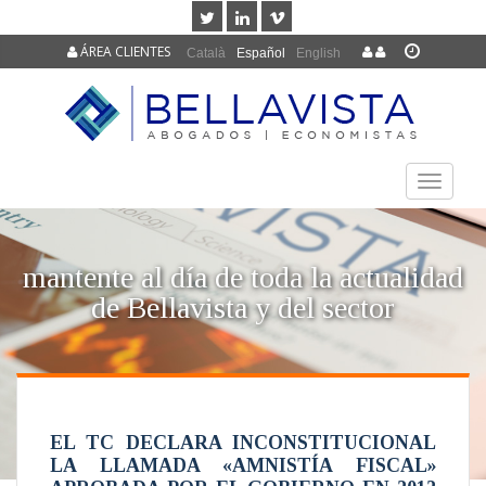
ÁREA CLIENTES
Català
Español
English
TOGGLE
NAVIGAT
mantente al día de toda la actualidad
de Bellavista y del sector
EL TC DECLARA INCONSTITUCIONAL
LA LLAMADA «AMNISTÍA FISCAL»