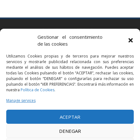
BARCELONA
Gestionar el consentimiento
Via Augusta 2 bis, 3º, 08006 Barcelona
de las cookies
+34 93 363 54 71
Utilizamos Cookies propias y de terceros para mejorar nuestros
bcn@bellavistalegal.eu
servicios y mostrarle publicidad relacionada con sus preferencias
GRANOLLERS
mediante el análisis de sus hábitos de navegación. Puedes aceptar
todas las Cookies pulsando el botón “ACEPTAR”, rechazar las cookies,
C/ Sant Jaume, 16 1r, 08401 Granollers (Bcn)
pulsando el botón “DENEGAR” o configurarlas para rechazar su uso
+34 93 860 39 60
pulsando el botón “VER PREFERENCIAS”. Encontrará más información en
nuestra
Política de Cookies
.
grn@bellavistalegal.eu
MADRID
Manage services
C/ Serrano 114, 2º izq. 28006 Madrid.
ACEPTAR
+34 91 431 98 21 | +34 91 431 98 95
mad@bellavistalegal.eu
DENEGAR