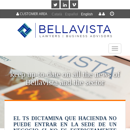
CUSTOMER AREA
Català
Español
English
TOGGLE
NAVIGAT
keep up-to-date on all the news of
Bellavista and the sector
EL TS DICTAMINA QUE HACIENDA NO
PUEDE ENTRAR EN LA SEDE DE UN