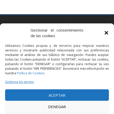
BARCELONA
Gestionar el consentimiento
Via Augusta 2 bis, 3º, 08006 Barcelona
de las cookies
+34 93 363 54 71
Utilizamos Cookies propias y de terceros para mejorar nuestros
bcn@bellavistalegal.eu
servicios y mostrarle publicidad relacionada con sus preferencias
GRANOLLERS
mediante el análisis de sus hábitos de navegación. Puedes aceptar
todas las Cookies pulsando el botón “ACEPTAR”, rechazar las cookies,
C/ Sant Jaume, 16 1r, 08401 Granollers (Bcn)
pulsando el botón “DENEGAR” o configurarlas para rechazar su uso
+34 93 860 39 60
pulsando el botón “VER PREFERENCIAS”. Encontrará más información en
nuestra
Política de Cookies
.
grn@bellavistalegal.eu
MADRID
Gestiona els serveis
C/ Serrano 114, 2º izq. 28006 Madrid.
ACEPTAR
+34 91 431 98 21 | +34 91 431 98 95
mad@bellavistalegal.eu
DENEGAR