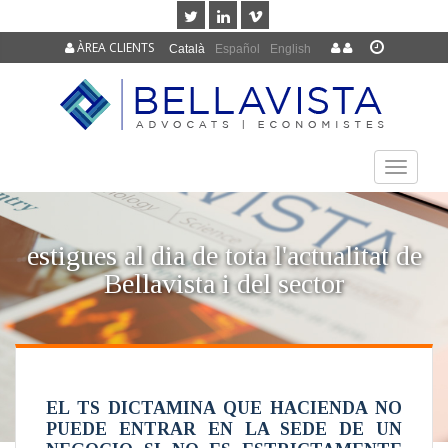
ÀREA CLIENTS
Català
Español
English
TOGGLE
NAVIGAT
estigues al dia de tota l'actualitat de
Bellavista i del sector
EL TS DICTAMINA QUE HACIENDA NO
PUEDE ENTRAR EN LA SEDE DE UN