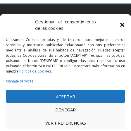
BARCELONA
Gestionar el consentimiento
Via Augusta 2 bis, 3º, 08006 Barcelona
de las cookies
+34 93 363 54 71
Utilizamos Cookies propias y de terceros para mejorar nuestros
bcn@bellavistalegal.eu
servicios y mostrarle publicidad relacionada con sus preferencias
GRANOLLERS
mediante el análisis de sus hábitos de navegación. Puedes aceptar
todas las Cookies pulsando el botón “ACEPTAR”, rechazar las cookies,
C/ Sant Jaume, 16 1r, 08401 Granollers (Bcn)
pulsando el botón “DENEGAR” o configurarlas para rechazar su uso
+34 93 860 39 60
pulsando el botón “VER PREFERENCIAS”. Encontrará más información en
nuestra
Política de Cookies
.
grn@bellavistalegal.eu
MADRID
Manage services
C/ Serrano 114, 2º izq. 28006 Madrid.
ACEPTAR
+34 91 431 98 21 | +34 91 431 98 95
mad@bellavistalegal.eu
DENEGAR
VER PREFERENCIAS
© 2016 Bellavista Legal - All rights reserved -
Legal Notice
-
Privacy Policy
-
Cookies Policy