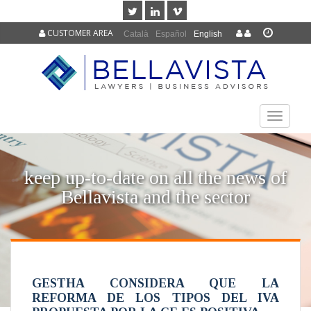
CUSTOMER AREA
Català
Español
English
TOGGLE
NAVIGAT
keep up-to-date on all the news of
Bellavista and the sector
GESTHA CONSIDERA QUE LA
REFORMA DE LOS TIPOS DEL IVA