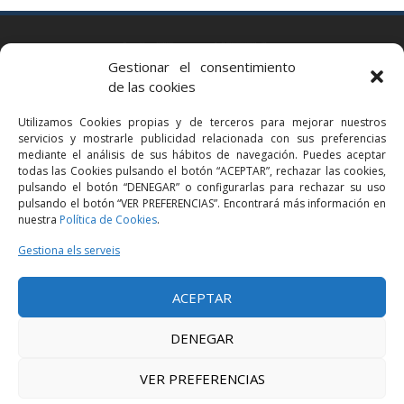
BARCELONA
Gestionar el consentimiento
Via Augusta 2 bis, 3º, 08006 Barcelona
de las cookies
+34 93 363 54 71
Utilizamos Cookies propias y de terceros para mejorar nuestros
bcn@bellavistalegal.eu
servicios y mostrarle publicidad relacionada con sus preferencias
GRANOLLERS
mediante el análisis de sus hábitos de navegación. Puedes aceptar
todas las Cookies pulsando el botón “ACEPTAR”, rechazar las cookies,
C/ Sant Jaume, 16 1r, 08401 Granollers (Bcn)
pulsando el botón “DENEGAR” o configurarlas para rechazar su uso
+34 93 860 39 60
pulsando el botón “VER PREFERENCIAS”. Encontrará más información en
nuestra
Política de Cookies
.
grn@bellavistalegal.eu
MADRID
Gestiona els serveis
C/ Serrano 114, 2º izq. 28006 Madrid.
ACEPTAR
+34 91 431 98 21 | +34 91 431 98 95
mad@bellavistalegal.eu
DENEGAR
VER PREFERENCIAS
© 2016 Bellavista Legal - Tots els drets reservats -
Avís legal
-
Política de
privacitat
-
Política de cookies