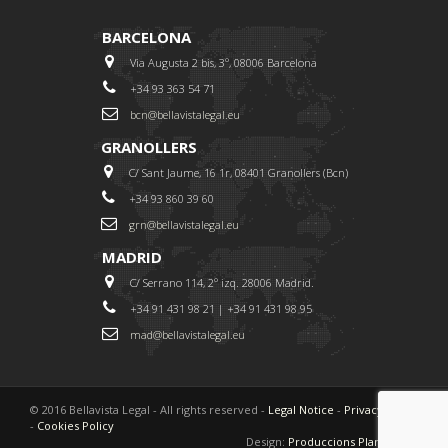
BARCELONA
Via Augusta 2 bis, 3º, 08006 Barcelona
+34 93 363 54 71
bcn@bellavistalegal.eu
GRANOLLERS
C/ Sant Jaume, 16 1r, 08401 Granollers (Bcn)
+34 93 860 39 60
grn@bellavistalegal.eu
MADRID
C/ Serrano 114, 2º izq. 28006 Madrid.
+34 91 431 98 21 | +34 91 431 98 95
mad@bellavistalegal.eu
© 2016 Bellavista Legal - All rights reserved -
Legal Notice
-
Privacy Policy
-
Cookies Policy
Design:
Produccions Planetàries