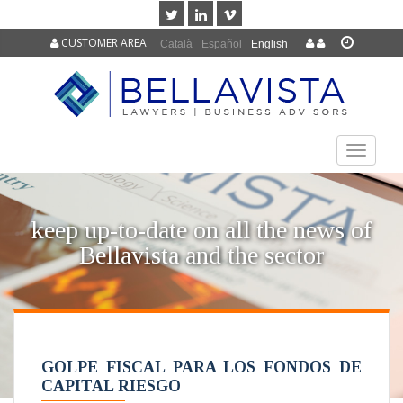
CUSTOMER AREA
Català
Español
English
TOGGLE
NAVIGAT
keep up-to-date on all the news of
Bellavista and the sector
GOLPE FISCAL PARA LOS FONDOS DE
CAPITAL RIESGO