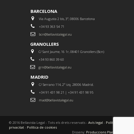
BARCELONA
Via Augusta 2 bis, 3º, 08006 Barcelona
+34 93 363 54 71
bcn@bellavistalegal.eu
GRANOLLERS
C/ Sant Jaume, 16 1r, 08401 Granollers (Bcn)
+34 93 860 39 60
grn@bellavistalegal.eu
MADRID
C/ Serrano 114, 2º izq. 28006 Madrid.
+34 91 431 98 21 | +34 91 431 98 95
mad@bellavistalegal.eu
© 2016 Bellavista Legal - Tots els drets reservats -
Avís legal
-
Política de
privacitat
-
Política de cookies
Disseny:
Produccions Planetàries