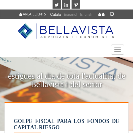
ÀREA CLIENTS
Català
Español
English
TOGGLE
NAVIGAT
estigues al dia de tota l'actualitat de
Bellavista i del sector
GOLPE FISCAL PARA LOS FONDOS DE
CAPITAL RIESGO