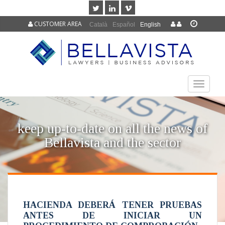
CUSTOMER AREA
Català
Español
English
TOGGLE
NAVIGAT
keep up-to-date on all the news of
Bellavista and the sector
HACIENDA DEBERÁ TENER PRUEBAS
ANTES DE INICIAR UN