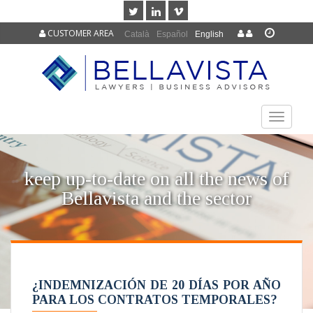
CUSTOMER AREA
Català
Español
English
TOGGLE
NAVIGAT
keep up-to-date on all the news of
Bellavista and the sector
¿INDEMNIZACIÓN DE 20 DÍAS POR AÑO
PARA LOS CONTRATOS TEMPORALES?