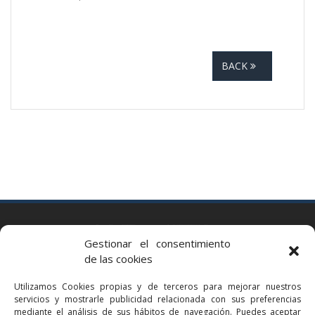
BACK
BARCELONA
Gestionar el consentimiento
Via Augusta 2 bis, 3º, 08006 Barcelona
de las cookies
+34 93 363 54 71
Utilizamos Cookies propias y de terceros para mejorar nuestros
bcn@bellavistalegal.eu
servicios y mostrarle publicidad relacionada con sus preferencias
GRANOLLERS
mediante el análisis de sus hábitos de navegación. Puedes aceptar