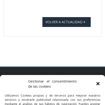
VOLVER A ACTUALIDAD
BARCELONA
Gestionar el consentimiento
Via Augusta 2 bis, 3º, 08006 Barcelona
de las cookies
+34 93 363 54 71
Utilizamos Cookies propias y de terceros para mejorar nuestros
bcn@bellavistalegal.eu
servicios y mostrarle publicidad relacionada con sus preferencias
GRANOLLERS
mediante el análisis de sus hábitos de navegación. Puedes aceptar