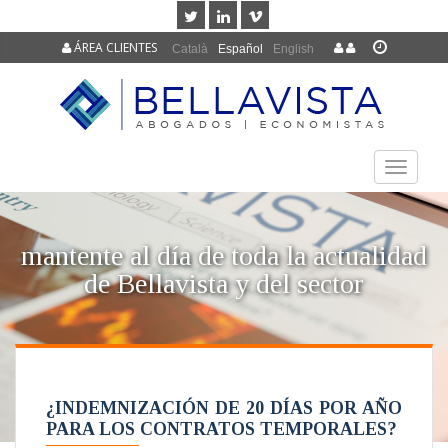
ÁREA CLIENTES
Català
Español
English
TOGGLE
NAVIGAT
mantente al día de toda la actualidad
de Bellavista y del sector
¿INDEMNIZACIÓN DE 20 DÍAS POR AÑO
PARA LOS CONTRATOS TEMPORALES?