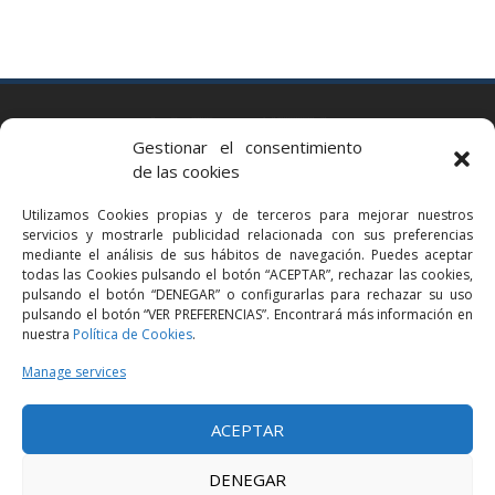
BARCELONA
Gestionar el consentimiento
Via Augusta 2 bis, 3º, 08006 Barcelona
de las cookies
+34 93 363 54 71
Utilizamos Cookies propias y de terceros para mejorar nuestros
bcn@bellavistalegal.eu
servicios y mostrarle publicidad relacionada con sus preferencias
GRANOLLERS
mediante el análisis de sus hábitos de navegación. Puedes aceptar
todas las Cookies pulsando el botón “ACEPTAR”, rechazar las cookies,
C/ Sant Jaume, 16 1r, 08401 Granollers (Bcn)
pulsando el botón “DENEGAR” o configurarlas para rechazar su uso
+34 93 860 39 60
pulsando el botón “VER PREFERENCIAS”. Encontrará más información en
nuestra
Política de Cookies
.
grn@bellavistalegal.eu
MADRID
Manage services
C/ Serrano 114, 2º izq. 28006 Madrid.
ACEPTAR
+34 91 431 98 21 | +34 91 431 98 95
mad@bellavistalegal.eu
DENEGAR