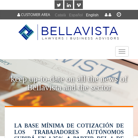
CUSTOMER AREA
Català
Español
English
TOGGLE
NAVIGAT
keep up-to-date on all the news of
Bellavista and the sector
LA BASE MÍNIMA DE COTIZACIÓN DE
LOS TRABAJADORES AUTÓNOMOS